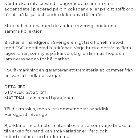
När brickan inte används fungerar den som en chic
accentdetalj placerad på din köksbänk eller på ditt soffbord
för att hålla ljus och andra dekorativa föremål.
Mixa och matcha med de andra serveringsbrickorna i
samma kollektion.
Brickan är handgjord i Sverige enligt traditionell metod
med FSC-certifierad björkfaner. Varje bricka består av flera
lager faner, som syns på kanten, lagren limmas ihop och
lamineras sedan för hållbarhet.
FSC®-märkningen garanterar att trämaterialet kommer från
ansvarsfullt odlade skogar.
DETALJER
STORLEK: 27x20 cm
MATERIAL: Laminerad björkfaner
Tål diskmaskin, men vi rekommenderar handdisk.
Handgjord i Sverige.
Björkfaner är ett naturmaterial och eftersom varje bricka är
tillverkad för hand kan små variationer i färg och
mönsterplacering förekomma.