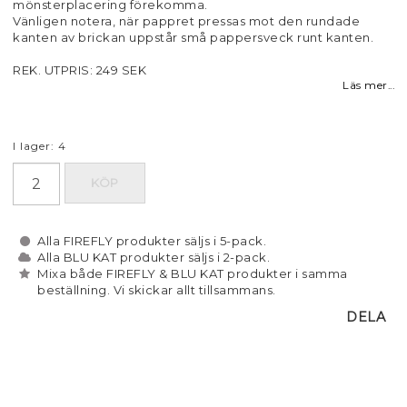
mönsterplacering förekomma.
Vänligen notera, när pappret pressas mot den rundade
kanten av brickan uppstår små pappersveck runt kanten.
REK. UTPRIS: 249 SEK
Läs mer...
I lager: 4
KÖP
Alla FIREFLY produkter säljs i 5-pack.
Alla BLU KAT produkter säljs i 2-pack.
Mixa både FIREFLY & BLU KAT produkter i samma
beställning. Vi skickar allt tillsammans.
DELA