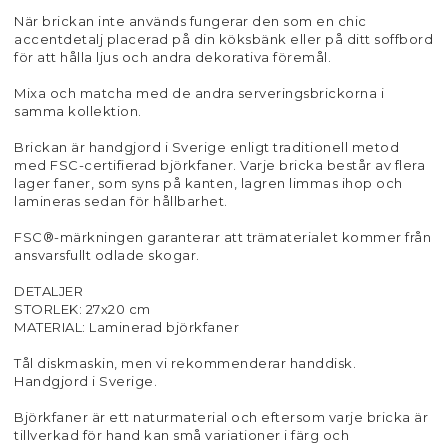
När brickan inte används fungerar den som en chic
accentdetalj placerad på din köksbänk eller på ditt soffbord
för att hålla ljus och andra dekorativa föremål.
Mixa och matcha med de andra serveringsbrickorna i
samma kollektion.
Brickan är handgjord i Sverige enligt traditionell metod
med FSC-certifierad björkfaner. Varje bricka består av flera
lager faner, som syns på kanten, lagren limmas ihop och
lamineras sedan för hållbarhet.
FSC®-märkningen garanterar att trämaterialet kommer från
ansvarsfullt odlade skogar.
DETALJER
STORLEK: 27x20 cm
MATERIAL: Laminerad björkfaner
Tål diskmaskin, men vi rekommenderar handdisk.
Handgjord i Sverige.
Björkfaner är ett naturmaterial och eftersom varje bricka är
tillverkad för hand kan små variationer i färg och