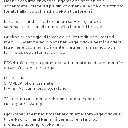
När brickan inte används fungerar den som en chic
accentdetalj placerad på din köksbänk eller på ditt soffbord
för att hålla ljus och andra dekorativa föremål.
Mixa och matcha med de andra serveringsbrickorna i
samma kollektion eller med våra Leopard brickor.
Brickan är handgjord i Sverige enligt traditionell metod
med FSC-certifierad björkfaner. Varje bricka består av flera
lager faner, som syns på kanten, lagren limmas ihop och
lamineras sedan för hållbarhet.
FSC®-märkningen garanterar att trämaterialet kommer från
ansvarsfullt odlade skogar.
DETALJER
STORLEK: 31 cm diameter
MATERIAL: Laminerad björkfaner
Tål diskmaskin, men vi rekommenderar handdisk.
Handgjord i Sverige.
Björkfaner är ett naturmaterial och eftersom varje bricka är
tillverkad för hand kan små variationer i färg och
mönsterplacering förekomma.