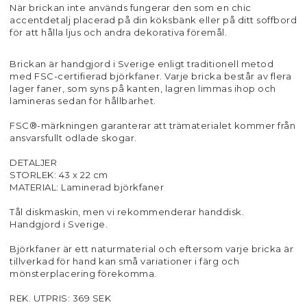
När brickan inte används fungerar den som en chic
accentdetalj placerad på din köksbänk eller på ditt soffbord
för att hålla ljus och andra dekorativa föremål.
Brickan är handgjord i Sverige enligt traditionell metod
med FSC-certifierad björkfaner. Varje bricka består av flera
lager faner, som syns på kanten, lagren limmas ihop och
lamineras sedan för hållbarhet.
FSC®-märkningen garanterar att trämaterialet kommer från
ansvarsfullt odlade skogar.
DETALJER
STORLEK: 43 x 22 cm
MATERIAL: Laminerad björkfaner
Tål diskmaskin, men vi rekommenderar handdisk.
Handgjord i Sverige.
Björkfaner är ett naturmaterial och eftersom varje bricka är
tillverkad för hand kan små variationer i färg och
mönsterplacering förekomma.
REK. UTPRIS: 369 SEK