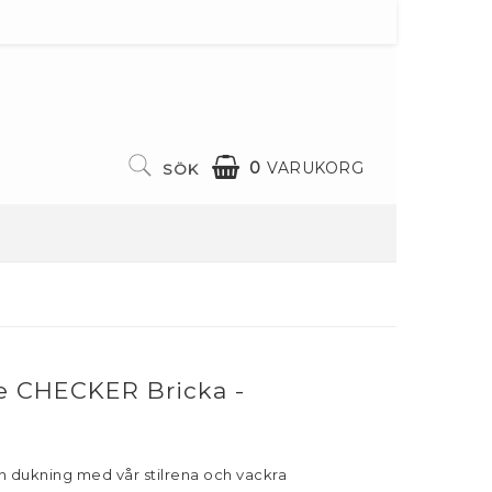
0
VARUKORG
SÖK
DIN VARUKORG ÄR TOM
ive CHECKER Bricka -
din dukning med vår stilrena och vackra