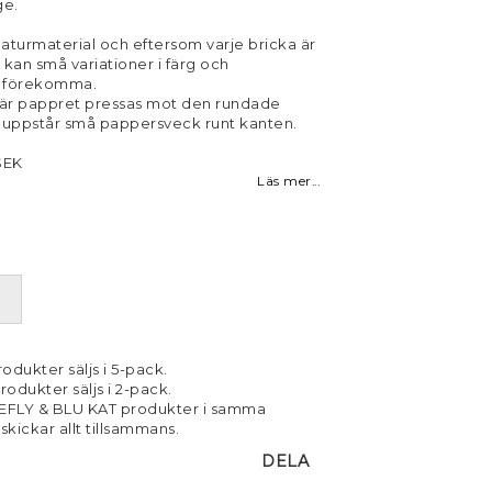
ge.
naturmaterial och eftersom varje bricka är
d kan små variationer i färg och
g förekomma.
när pappret pressas mot den rundade
 uppstår små pappersveck runt kanten.
SEK
Läs mer...
odukter säljs i 5-pack.
rodukter säljs i 2-pack.
EFLY & BLU KAT produkter i samma
 skickar allt tillsammans.
DELA