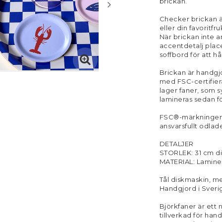
brickan.
Checker brickan är
eller din favoritfru
När brickan inte 
accentdetalj place
soffbord för att hå
Brickan är handgjo
med FSC-certifiera
lager faner, som 
lamineras sedan fö
FSC®-märkningen 
ansvarsfullt odlad
DETALJER
STORLEK: 31 cm d
MATERIAL: Lamine
Tål diskmaskin, m
Handgjord i Sveri
Björkfaner är ett 
tillverkad för han