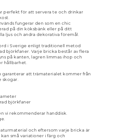
 perfekt för att servera te och drinkar
kost.
används fungerar den som en chic
rad på din köksbänk eller på ditt
lla ljus och andra dekorativa föremål.
rd i Sverige enligt traditionell metod
d björkfaner. Varje bricka består av flera
syns på kanten, lagren limmas ihop och
r hållbarhet.
garanterar att trämaterialet kommer från
e skogar.
iameter
rad björkfaner
en vi rekommenderar handdisk.
ge.
naturmaterial och eftersom varje bricka är
d kan små variationer i färg och