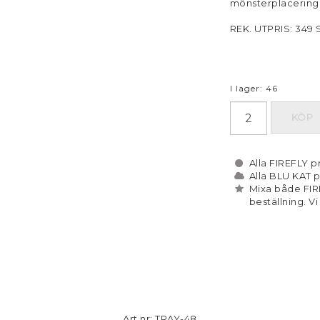
mönsterplacerin
REK. UTPRIS: 349 
I lager: 46
KÖP
Alla FIREFLY pr
Alla BLU KAT p
Mixa både FIR
beställning. Vi
Art.nr: TRAY-48