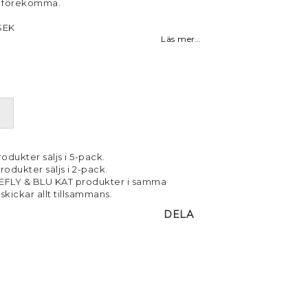
g förekomma.
SEK
Läs mer...
odukter säljs i 5-pack.
rodukter säljs i 2-pack.
EFLY & BLU KAT produkter i samma
 skickar allt tillsammans.
DELA