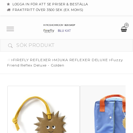
LOGGA IN FÖR ATT SE PRISER & BESTÄLLA
FRAKTFRITT ÖVER 3500 SEK (EX. MOMS)
0
Toggle
navigation
DIN VARUKORG ÄR TOM
FIREFLY REFLEXER
MJUKA REFLEXER DELUXE
Fuzzy
Friend Reflex Deluxe - Golden