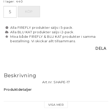
I lager: 440
KÖP
Alla FIREFLY produkter säljs i 5-pack.
Alla BLU KAT produkter säljs i 2-pack.
Mixa både FIREFLY & BLU KAT produkter i samma
beställning. Vi skickar allt tillsammans.
DELA
Beskrivning
Art.nr: SHAPE-17
Produktdetaljer
Material: Mjukt reflexmaterial
VISA MER
Storlek: 8 cm
Fäste: Rem i konstskinn. Längden kan lätt jujsteras för att 