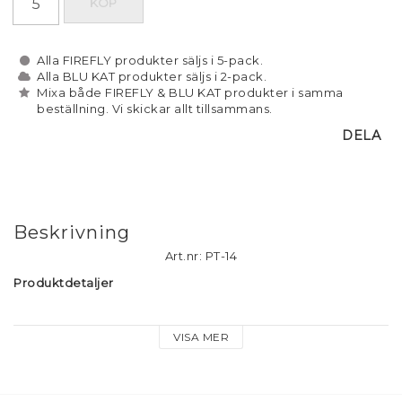
KÖP
Alla FIREFLY produkter säljs i 5-pack.
Alla BLU KAT produkter säljs i 2-pack.
Mixa både FIREFLY & BLU KAT produkter i samma
beställning. Vi skickar allt tillsammans.
DELA
Beskrivning
Art.nr: PT-14
Produktdetaljer
Material: Reflex-material i mjuk plast
VISA MER
Storlek tofs: 9cm
Fäste: Nyckelring med Firefly logga, dog hook och hjärt-
berlock.