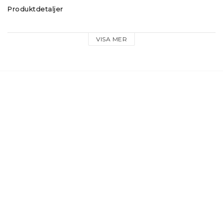
Produktdetaljer
Material: Mjukt reflexmaterial
VISA MER
Storlek: 8cm
Fäste: Guldfärgad nyckelring och dog hook